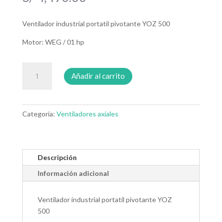
Ventilador industrial portatil pivotante YOZ 500
Motor: WEG / 01 hp
Ventilador
Añadir al carrito
industrial
portatil
pivotante
YOZ
Categoría:
Ventiladores axiales
500
cantidad
Descripción
Información adicional
Ventilador industrial portatil pivotante YOZ
500