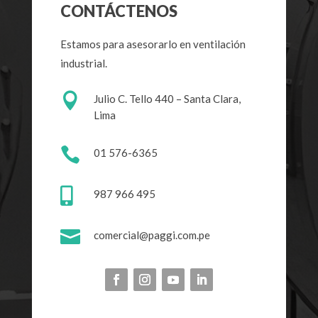
CONTÁCTENOS
Estamos para asesorarlo en ventilación
industrial.

Julio C. Tello 440 –
Santa Clara,
Lima

01 576-6365

987 966 495

comercial@paggi.com.pe