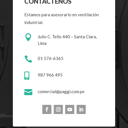
CONTÁCTENOS
Estamos para asesorarlo en ventilación
industrial.

Julio C. Tello 440 –
Santa Clara,
Lima

01 576-6365

987 966 495

comercial@paggi.com.pe